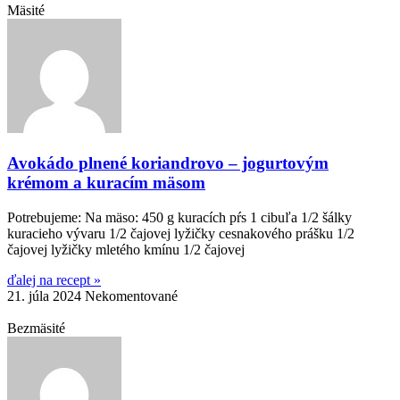
Mäsité
Avokádo plnené koriandrovo – jogurtovým
krémom a kuracím mäsom
Potrebujeme: Na mäso: 450 g kuracích pŕs 1 cibuľa 1/2 šálky
kuracieho vývaru 1/2 čajovej lyžičky cesnakového prášku 1/2
čajovej lyžičky mletého kmínu 1/2 čajovej
ďalej na recept »
21. júla 2024
Nekomentované
Bezmäsité