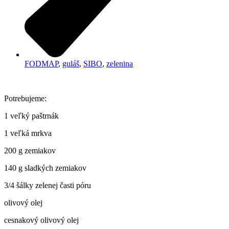
FODMAP
,
guláš
,
SIBO
,
zelenina
Potrebujeme:
1 veľký paštrnák
1 veľká mrkva
200 g zemiakov
140 g sladkých zemiakov
3/4 šálky zelenej časti póru
olivový olej
cesnakový olivový olej