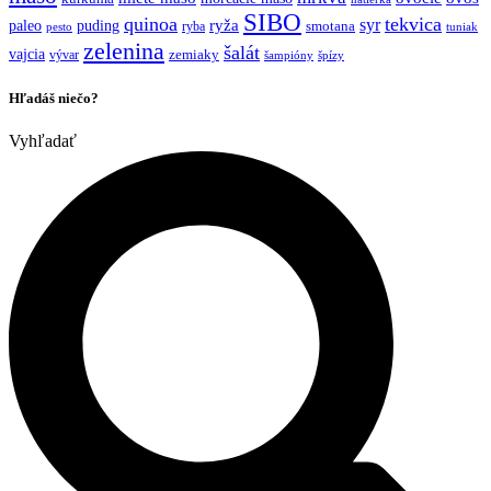
SIBO
quinoa
tekvica
syr
ryža
paleo
puding
ryba
smotana
pesto
tuniak
zelenina
šalát
vajcia
vývar
zemiaky
šampióny
špízy
Hľadáš niečo?
Vyhľadať