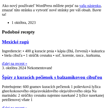
Ako nový používateľ WordPress môžete prejsť na
vašu nástenku
,
zmazať túto stránku a vytvoriť nové stránky pre váš obsah. Bavte
sa!
1 októbra, 2023
Podobné recepty
Mexické ragú
Ingrediencie: • 400 g kuracie prsia • kápia (žltá, červená) • kukurica
• biela cibuľa • 1 strúčik cesnaku • soľ, korenie, rasca , kurkuma,
ďalej na recept »
3. októbra 2024
Nekomentované
Špízy z kuracích pečienok s balzamikovou cibuľou
Potrebujeme: 600 gramov kuracích pečienok 1 polievková lyžica
ghee/kokosového oleja/avokádového oleja/olivového oleja Na
marinádu: 2 strúčiky cesnaku najemno nasekané 2 lyžice nasekanej
petržlenovej vňate 1
ďalej na recept »