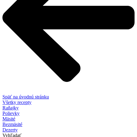
Späť na úvodnú stránku
Všetky recepty
Raňajky
Polievky
Mäsité
Bezmäsité
Dezerty
Vyhľadať