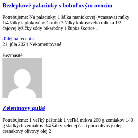
Bezlepkové palacinky s bobuľovým ovocím
Potrebujeme: Na palacinky: 1 šálka maniokovej (=cassava) múky
1/4 šálky tapiokového škrobu 3 šálky kokosového mlieka 1/2
čajovej lyžičky sódy bikarbóny 1 štipka škorice 1
ďalej na recept »
21. júla 2024
Nekomentované
Bezmäsité
Zeleninový guláš
Potrebujeme: 1 veľký paštrnák 1 veľká mrkva 200 g zemiakov 140
g sladkých zemiakov 3/4 šálky zelenej časti póru olivový olej
cesnakový olivový olej 2