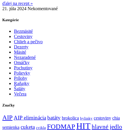
ďalej na recept »
21. júla 2024
Nekomentované
Kategórie
Bezmäsité
Cestoviny
Chlieb a pečivo
Dezerty
Mäsité
Nezaradené
Omáčky
Pochutiny
Polievky
Prílohy
Raňajky
Šaláty
Večera
Značky
AIP
AIP eliminácia
batáty
brokolica
cestoviny
chia
bylinky
HIT
FODMAP
hlavné jedlo
cuketa
semienka
cvikla