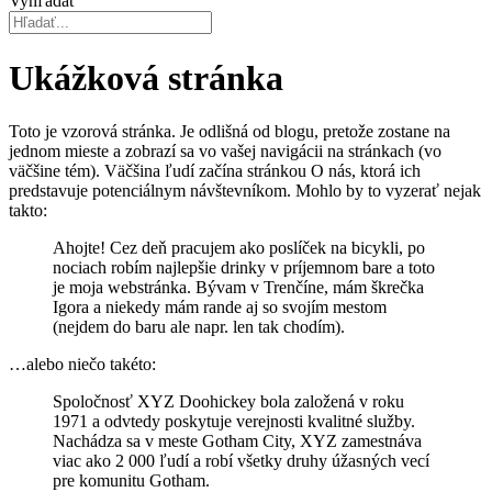
Vyhľadať
Ukážková stránka
Toto je vzorová stránka. Je odlišná od blogu, pretože zostane na
jednom mieste a zobrazí sa vo vašej navigácii na stránkach (vo
väčšine tém). Väčšina ľudí začína stránkou O nás, ktorá ich
predstavuje potenciálnym návštevníkom. Mohlo by to vyzerať nejak
takto:
Ahojte! Cez deň pracujem ako poslíček na bicykli, po
nociach robím najlepšie drinky v príjemnom bare a toto
je moja webstránka. Bývam v Trenčíne, mám škrečka
Igora a niekedy mám rande aj so svojím mestom
(nejdem do baru ale napr. len tak chodím).
…alebo niečo takéto:
Spoločnosť XYZ Doohickey bola založená v roku
1971 a odvtedy poskytuje verejnosti kvalitné služby.
Nachádza sa v meste Gotham City, XYZ zamestnáva
viac ako 2 000 ľudí a robí všetky druhy úžasných vecí
pre komunitu Gotham.