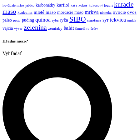
kuracie
karfiol
karbonátky
jablko
kaša
kokos
hovädzie mäso
kokosový jogurt
mäso
mrkva
mleté mäso
morčacie mäso
ovocie
ovos
kurkuma
nátierka
SIBO
quinoa
tekvica
syr
ryža
paleo
puding
ryba
smotana
pesto
tuniak
zelenina
šalát
vajcia
vývar
zemiaky
šampióny
špízy
Hľadáš niečo?
Vyhľadať