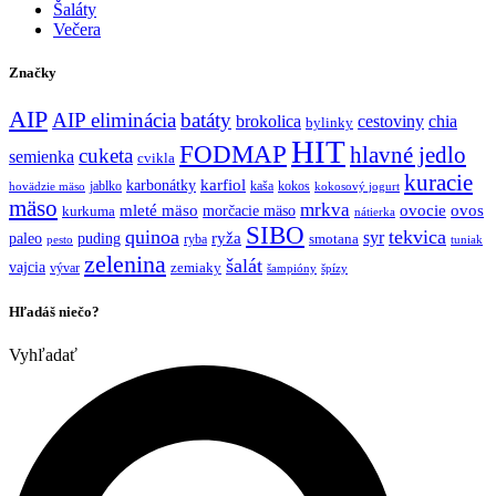
Šaláty
Večera
Značky
AIP
AIP eliminácia
batáty
brokolica
cestoviny
chia
bylinky
HIT
FODMAP
hlavné jedlo
cuketa
semienka
cvikla
kuracie
karfiol
karbonátky
jablko
kaša
kokos
hovädzie mäso
kokosový jogurt
mäso
mrkva
mleté mäso
morčacie mäso
ovocie
ovos
kurkuma
nátierka
SIBO
quinoa
tekvica
syr
ryža
paleo
puding
ryba
smotana
pesto
tuniak
zelenina
šalát
vajcia
vývar
zemiaky
šampióny
špízy
Hľadáš niečo?
Vyhľadať