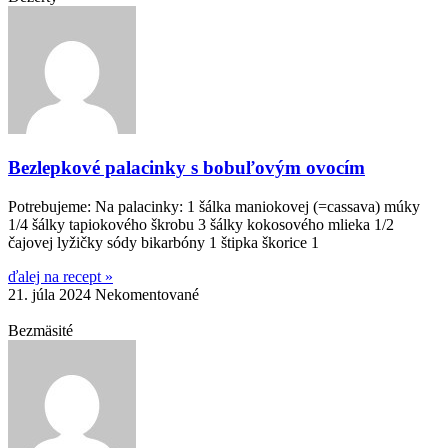
Bezlepkové palacinky s bobuľovým ovocím
Potrebujeme: Na palacinky: 1 šálka maniokovej (=cassava) múky
1/4 šálky tapiokového škrobu 3 šálky kokosového mlieka 1/2
čajovej lyžičky sódy bikarbóny 1 štipka škorice 1
ďalej na recept »
21. júla 2024
Nekomentované
Bezmäsité