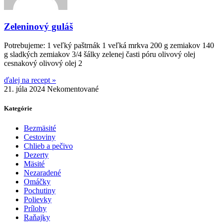
Zeleninový guláš
Potrebujeme: 1 veľký paštrnák 1 veľká mrkva 200 g zemiakov 140
g sladkých zemiakov 3/4 šálky zelenej časti póru olivový olej
cesnakový olivový olej 2
ďalej na recept »
21. júla 2024
Nekomentované
Kategórie
Bezmäsité
Cestoviny
Chlieb a pečivo
Dezerty
Mäsité
Nezaradené
Omáčky
Pochutiny
Polievky
Prílohy
Raňajky