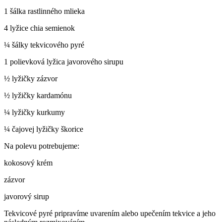
1 šálka rastlinného mlieka
4 lyžice chia semienok
¼ šálky tekvicového pyré
1 polievková lyžica javorového sirupu
½ lyžičky zázvor
½ lyžičky kardamónu
¼ lyžičky kurkumy
¼ čajovej lyžičky škorice
Na polevu potrebujeme:
kokosový krém
zázvor
javorový sirup
Tekvicové pyré pripravíme uvarením alebo upečením tekvice a jeho