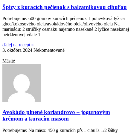
Špízy z kuracích pečienok s balzamikovou cibuľou
Potrebujeme: 600 gramov kuracích pečienok 1 polievková lyžica
ghee/kokosového oleja/avokádového oleja/olivového oleja Na
marinádu: 2 strúčiky cesnaku najemno nasekané 2 lyžice nasekanej
petržlenovej vňate 1
ďalej na recept »
3. októbra 2024
Nekomentované
Mäsité
Avokádo plnené koriandrovo – jogurtovým
krémom a kuracím mäsom
Potrebujeme: Na mäso: 450 g kuracích pŕs 1 cibuľa 1/2 šálky