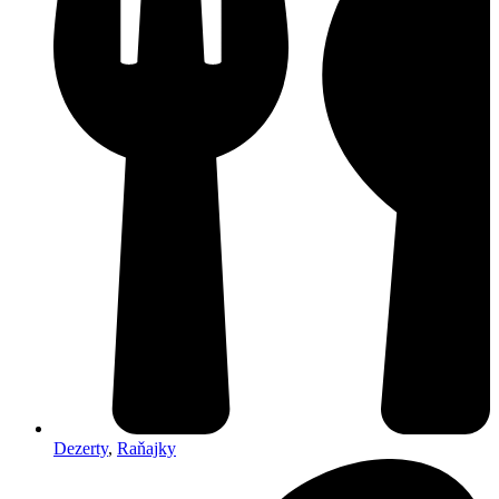
Dezerty
,
Raňajky