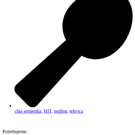
chia semienka
,
HIT
,
puding
,
tekvica
Potrebujeme: