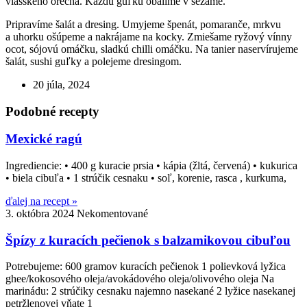
vlašského orecha. Každú guľku obalíme v sezame.
Pripravíme šalát a dresing. Umyjeme špenát, pomaranče, mrkvu
a uhorku ošúpeme a nakrájame na kocky. Zmiešame ryžový vínny
ocot, sójovú omáčku, sladkú chilli omáčku. Na tanier naservírujeme
šalát, sushi guľky a polejeme dresingom.
20 júla, 2024
Podobné recepty
Mexické ragú
Ingrediencie: • 400 g kuracie prsia • kápia (žltá, červená) • kukurica
• biela cibuľa • 1 strúčik cesnaku • soľ, korenie, rasca , kurkuma,
ďalej na recept »
3. októbra 2024
Nekomentované
Špízy z kuracích pečienok s balzamikovou cibuľou
Potrebujeme: 600 gramov kuracích pečienok 1 polievková lyžica
ghee/kokosového oleja/avokádového oleja/olivového oleja Na
marinádu: 2 strúčiky cesnaku najemno nasekané 2 lyžice nasekanej
petržlenovej vňate 1