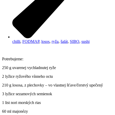
chilli
,
FODMAP
,
losos
,
ryža
,
šalát
,
SIBO
,
sushi
Potrebujeme:
250 g uvarenej vychladnutej ryže
2 lyžice ryžového vínneho octu
210 g lososa, z plechovky – vo vlastnej šťave/čerstvý upečený
3 lyžice sezamových semienok
1 list nori morských rias
60 ml majonézy