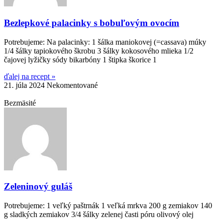
Bezlepkové palacinky s bobuľovým ovocím
Potrebujeme: Na palacinky: 1 šálka maniokovej (=cassava) múky
1/4 šálky tapiokového škrobu 3 šálky kokosového mlieka 1/2
čajovej lyžičky sódy bikarbóny 1 štipka škorice 1
ďalej na recept »
21. júla 2024
Nekomentované
Bezmäsité
Zeleninový guláš
Potrebujeme: 1 veľký paštrnák 1 veľká mrkva 200 g zemiakov 140
g sladkých zemiakov 3/4 šálky zelenej časti póru olivový olej