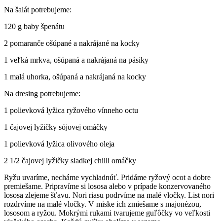
Na šalát potrebujeme:
120 g baby špenátu
2 pomaranče ošúpané a nakrájané na kocky
1 veľká mrkva, ošúpaná a nakrájaná na pásiky
1 malá uhorka, ošúpaná a nakrájaná na kocky
Na dresing potrebujeme:
1 polievková lyžica ryžového vínneho octu
1 čajovej lyžičky sójovej omáčky
1 polievková lyžica olivového oleja
2 1/2 čajovej lyžičky sladkej chilli omáčky
Ryžu uvaríme, necháme vychladnúť. Pridáme ryžový ocot a dobre
premiešame. Pripravíme si lososa alebo v prípade konzervovaného
lososa zlejeme šťavu. Nori riasu podrvíme na malé vločky. List nori
rozdrvíme na malé vločky. V miske ich zmiešame s majonézou,
lososom a ryžou. Mokrými rukami tvarujeme guľôčky vo veľkosti