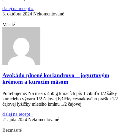
ďalej na recept »
3. októbra 2024
Nekomentované
Mäsité
Avokádo plnené koriandrovo – jogurtovým
krémom a kuracím mäsom
Potrebujeme: Na mäso: 450 g kuracích pŕs 1 cibuľa 1/2 šálky
kuracieho vývaru 1/2 čajovej lyžičky cesnakového prášku 1/2
čajovej lyžičky mletého kmínu 1/2 čajovej
ďalej na recept »
21. júla 2024
Nekomentované
Bezmäsité