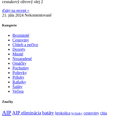
cesnakový olivový olej 2
ďalej na recept »
21. júla 2024
Nekomentované
Kategórie
Bezmäsité
Cestoviny
Chlieb a pečivo
Dezerty
Mäsité
Nezaradené
Omáčky
Pochutiny
Polievky
Prílohy
Raňajky
Šaláty
Večera
Značky
AIP
AIP eliminácia
batáty
brokolica
cestoviny
chia
bylinky