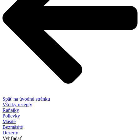
Späť na úvodnú stránku
Všetky recepty
Raňajky
Polievky
Mäsité
Bezmäsité
Dezerty
Vyhľadať