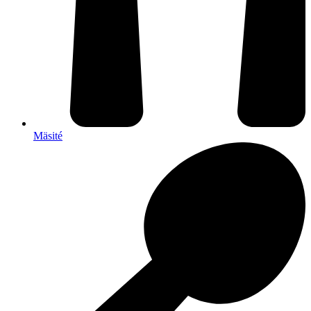
Mäsité