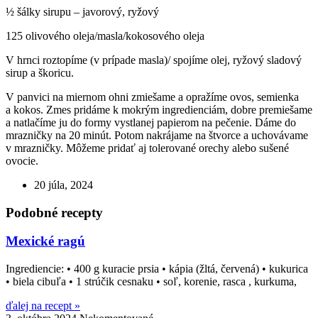
½ šálky sirupu – javorový, ryžový
125 olivového oleja/masla/kokosového oleja
V hrnci roztopíme (v prípade masla)/ spojíme olej, ryžový sladový
sirup a škoricu.
V panvici na miernom ohni zmiešame a opražíme ovos, semienka
a kokos. Zmes pridáme k mokrým ingredienciám, dobre premiešame
a natlačíme ju do formy vystlanej papierom na pečenie. Dáme do
mrazničky na 20 minút. Potom nakrájame na štvorce a uchovávame
v mrazničky. Môžeme pridať aj tolerované orechy alebo sušené
ovocie.
20 júla, 2024
Podobné recepty
Mexické ragú
Ingrediencie: • 400 g kuracie prsia • kápia (žltá, červená) • kukurica
• biela cibuľa • 1 strúčik cesnaku • soľ, korenie, rasca , kurkuma,
ďalej na recept »