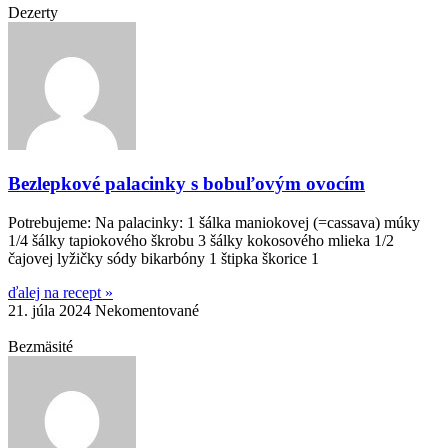
Dezerty
Bezlepkové palacinky s bobuľovým ovocím
Potrebujeme: Na palacinky: 1 šálka maniokovej (=cassava) múky
1/4 šálky tapiokového škrobu 3 šálky kokosového mlieka 1/2
čajovej lyžičky sódy bikarbóny 1 štipka škorice 1
ďalej na recept »
21. júla 2024
Nekomentované
Bezmäsité