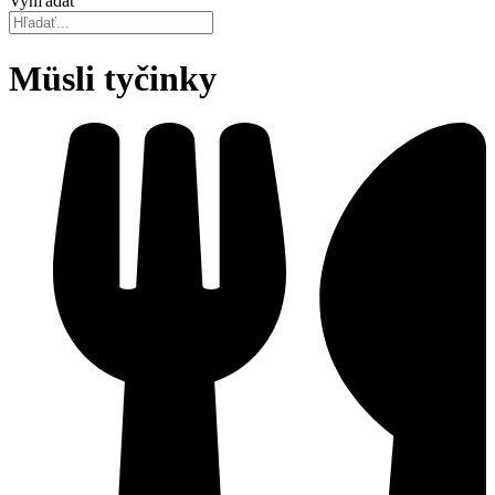
Vyhľadať
Müsli tyčinky