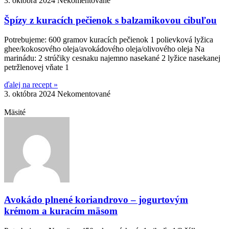
3. októbra 2024
Nekomentované
Špízy z kuracích pečienok s balzamikovou cibuľou
Potrebujeme: 600 gramov kuracích pečienok 1 polievková lyžica
ghee/kokosového oleja/avokádového oleja/olivového oleja Na
marinádu: 2 strúčiky cesnaku najemno nasekané 2 lyžice nasekanej
petržlenovej vňate 1
ďalej na recept »
3. októbra 2024
Nekomentované
Mäsité
Avokádo plnené koriandrovo – jogurtovým
krémom a kuracím mäsom