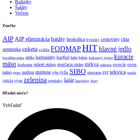
Raňajky
Šaláty
Večera
Značky
AIP
AIP eliminácia
batáty
brokolica
cestoviny
chia
bylinky
HIT
FODMAP
hlavné jedlo
cuketa
semienka
cvikla
kuracie
karfiol
karbonátky
jablko
kaša
kokos
hovädzie mäso
kokosový jogurt
mäso
mrkva
mleté mäso
morčacie mäso
ovocie
ovos
kurkuma
nátierka
SIBO
quinoa
tekvica
syr
ryža
paleo
puding
ryba
smotana
pesto
tuniak
zelenina
šalát
vajcia
vývar
zemiaky
šampióny
špízy
Hľadáš niečo?
Vyhľadať