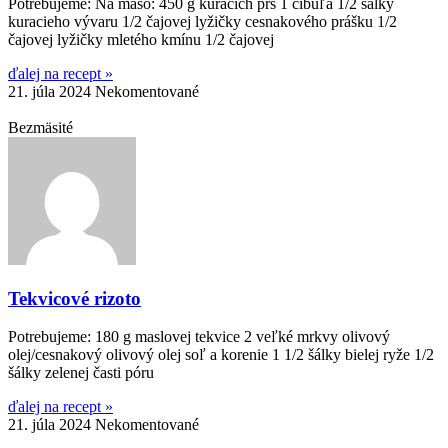
Potrebujeme: Na mäso: 450 g kuracích pŕs 1 cibuľa 1/2 šálky
kuracieho vývaru 1/2 čajovej lyžičky cesnakového prášku 1/2
čajovej lyžičky mletého kmínu 1/2 čajovej
ďalej na recept »
21. júla 2024
Nekomentované
Bezmäsité
Tekvicové rizoto
Potrebujeme: 180 g maslovej tekvice 2 veľké mrkvy olivový
olej/cesnakový olivový olej soľ a korenie 1 1/2 šálky bielej ryže 1/2
šálky zelenej časti póru
ďalej na recept »
21. júla 2024
Nekomentované