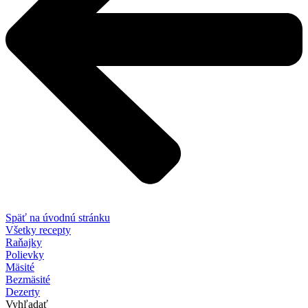
Späť na úvodnú stránku
Všetky recepty
Raňajky
Polievky
Mäsité
Bezmäsité
Dezerty
Vyhľadať