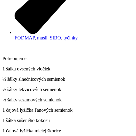
FODMAP
,
musli
,
SIBO
,
tyčinky
Potrebujeme:
1 šálka ovsených vločiek
½ šálky slnečnicových semienok
½ šálky tekvicových semienok
½ šálky sezamových semienok
1 čajová lyžička ľanových semienok
1 šálka sušeného kokosu
1 čajová lyžička mletej škorice