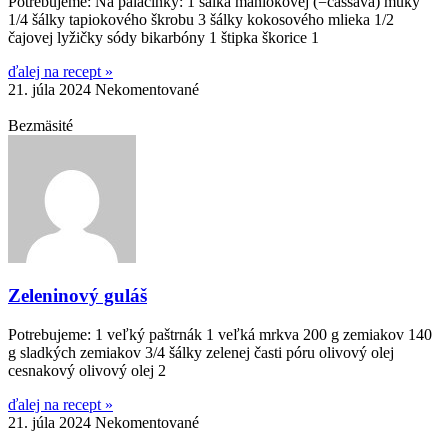
Potrebujeme: Na palacinky: 1 šálka maniokovej (=cassava) múky
1/4 šálky tapiokového škrobu 3 šálky kokosového mlieka 1/2
čajovej lyžičky sódy bikarbóny 1 štipka škorice 1
ďalej na recept »
21. júla 2024
Nekomentované
Bezmäsité
Zeleninový guláš
Potrebujeme: 1 veľký paštrnák 1 veľká mrkva 200 g zemiakov 140
g sladkých zemiakov 3/4 šálky zelenej časti póru olivový olej
cesnakový olivový olej 2
ďalej na recept »
21. júla 2024
Nekomentované