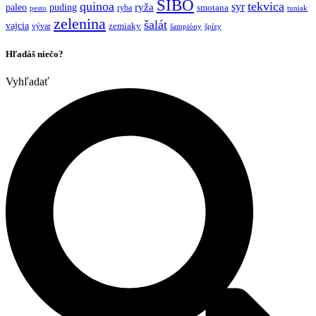
SIBO
quinoa
tekvica
syr
ryža
paleo
puding
ryba
smotana
pesto
tuniak
zelenina
šalát
vajcia
vývar
zemiaky
šampióny
špízy
Hľadáš niečo?
Vyhľadať