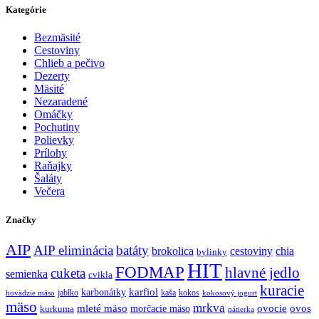
Kategórie
Bezmäsité
Cestoviny
Chlieb a pečivo
Dezerty
Mäsité
Nezaradené
Omáčky
Pochutiny
Polievky
Prílohy
Raňajky
Šaláty
Večera
Značky
AIP
AIP eliminácia
batáty
brokolica
cestoviny
chia
bylinky
HIT
FODMAP
hlavné jedlo
cuketa
semienka
cvikla
kuracie
karfiol
karbonátky
jablko
kaša
kokos
hovädzie mäso
kokosový jogurt
mäso
mrkva
mleté mäso
morčacie mäso
ovocie
ovos
kurkuma
nátierka