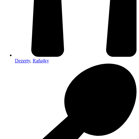
Dezerty
,
Raňajky