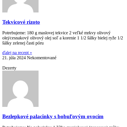
Tekvicové rizoto
Potrebujeme: 180 g maslovej tekvice 2 veľké mrkvy olivový
olej/cesnakový olivový olej soľ a korenie 1 1/2 šálky bielej ryže 1/2
šálky zelenej časti póru
ďalej na recept »
21. júla 2024
Nekomentované
Dezerty
Bezlepkové palacinky s bobuľovým ovocím