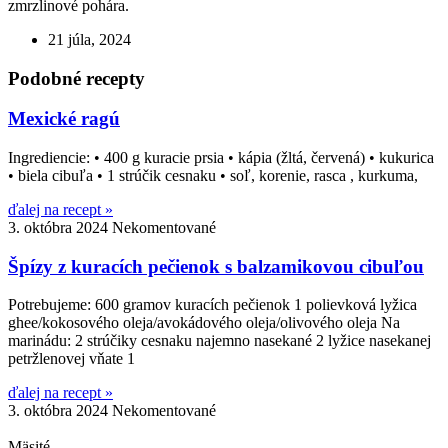
zmrzlinové pohára.
21 júla, 2024
Podobné recepty
Mexické ragú
Ingrediencie: • 400 g kuracie prsia • kápia (žltá, červená) • kukurica
• biela cibuľa • 1 strúčik cesnaku • soľ, korenie, rasca , kurkuma,
ďalej na recept »
3. októbra 2024
Nekomentované
Špízy z kuracích pečienok s balzamikovou cibuľou
Potrebujeme: 600 gramov kuracích pečienok 1 polievková lyžica
ghee/kokosového oleja/avokádového oleja/olivového oleja Na
marinádu: 2 strúčiky cesnaku najemno nasekané 2 lyžice nasekanej
petržlenovej vňate 1
ďalej na recept »
3. októbra 2024
Nekomentované
Mäsité