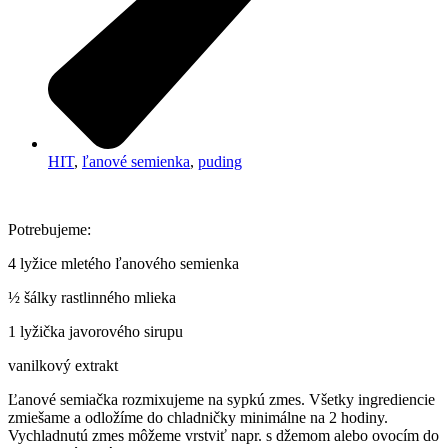
HIT
,
ľanové semienka
,
puding
Potrebujeme:
4 lyžice mletého ľanového semienka
½ šálky rastlinného mlieka
1 lyžička javorového sirupu
vanilkový extrakt
Ľanové semiačka rozmixujeme na sypkú zmes. Všetky ingrediencie
zmiešame a odložíme do chladničky minimálne na 2 hodiny.
Vychladnutú zmes môžeme vrstviť napr. s džemom alebo ovocím do