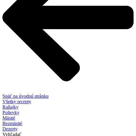
Späť na úvodnú stránku
Všetky recepty
Raňajky
Polievky
Mäsité
Bezmäsité
Dezerty
Vyhľadať