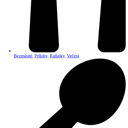
Bezmäsité
,
Prílohy
,
Raňajky
,
Večera