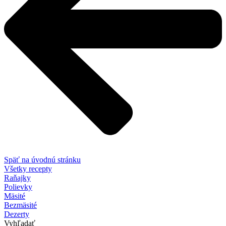
Späť na úvodnú stránku
Všetky recepty
Raňajky
Polievky
Mäsité
Bezmäsité
Dezerty
Vyhľadať