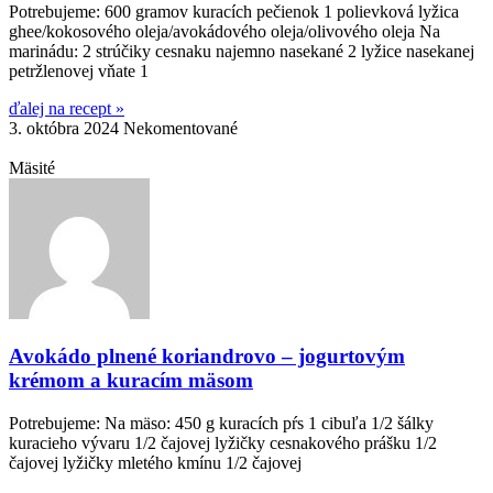
Potrebujeme: 600 gramov kuracích pečienok 1 polievková lyžica
ghee/kokosového oleja/avokádového oleja/olivového oleja Na
marinádu: 2 strúčiky cesnaku najemno nasekané 2 lyžice nasekanej
petržlenovej vňate 1
ďalej na recept »
3. októbra 2024
Nekomentované
Mäsité
Avokádo plnené koriandrovo – jogurtovým
krémom a kuracím mäsom
Potrebujeme: Na mäso: 450 g kuracích pŕs 1 cibuľa 1/2 šálky
kuracieho vývaru 1/2 čajovej lyžičky cesnakového prášku 1/2
čajovej lyžičky mletého kmínu 1/2 čajovej