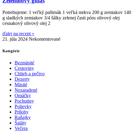
Zeleninový guláš
Potrebujeme: 1 veľký paštrnák 1 veľká mrkva 200 g zemiakov 140
g sladkých zemiakov 3/4 šálky zelenej časti póru olivový olej
cesnakový olivový olej 2
ďalej na recept »
21. júla 2024
Nekomentované
Kategórie
Bezmäsité
Cestoviny
Chlieb a pečivo
Dezerty
Mäsité
Nezaradené
Omáčky
Pochutiny
Polievky
Prílohy
Raňajky
Šaláty
Večera