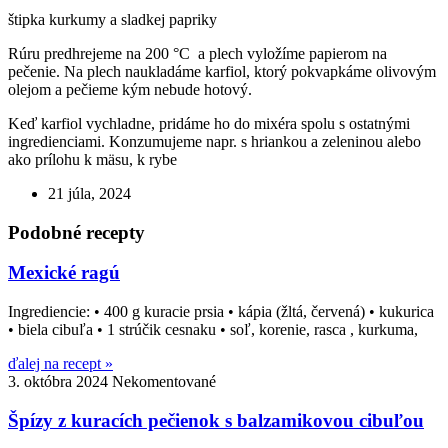
štipka kurkumy a sladkej papriky
Rúru predhrejeme na 200 °C a plech vyložíme papierom na
pečenie. Na plech naukladáme karfiol, ktorý pokvapkáme olivovým
olejom a pečieme kým nebude hotový.
Keď karfiol vychladne, pridáme ho do mixéra spolu s ostatnými
ingredienciami. Konzumujeme napr. s hriankou a zeleninou alebo
ako prílohu k mäsu, k rybe
21 júla, 2024
Podobné recepty
Mexické ragú
Ingrediencie: • 400 g kuracie prsia • kápia (žltá, červená) • kukurica
• biela cibuľa • 1 strúčik cesnaku • soľ, korenie, rasca , kurkuma,
ďalej na recept »
3. októbra 2024
Nekomentované
Špízy z kuracích pečienok s balzamikovou cibuľou