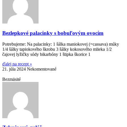
Bezlepkové palacinky s bobuľovým ovocím
Potrebujeme: Na palacinky: 1 šálka maniokovej (=cassava) múky
1/4 šálky tapiokového škrobu 3 šálky kokosového mlieka 1/2
čajovej lyžičky sódy bikarbóny 1 štipka škorice 1
ďalej na recept »
21. júla 2024
Nekomentované
Bezmäsité