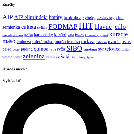
Značky
AIP
AIP eliminácia
batáty
brokolica
cestoviny
chia
bylinky
HIT
FODMAP
hlavné jedlo
cuketa
semienka
cvikla
kuracie
karfiol
karbonátky
jablko
kaša
kokos
hovädzie mäso
kokosový jogurt
mäso
mrkva
mleté mäso
morčacie mäso
ovocie
ovos
kurkuma
nátierka
SIBO
quinoa
tekvica
syr
ryža
paleo
puding
ryba
smotana
pesto
tuniak
zelenina
šalát
vajcia
vývar
zemiaky
šampióny
špízy
Hľadáš niečo?
Vyhľadať