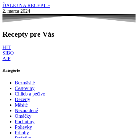
ĎALEJ NA RECEPT »
2. marca 2024
Recepty pre Vás
HIT
SIBO
AIP
Kategórie
Bezmäsité
Cestoviny
Chlieb a pečivo
Dezerty
Mäsité
Nezaradené
Omáčky
Pochutiny
Polievky
Prílohy