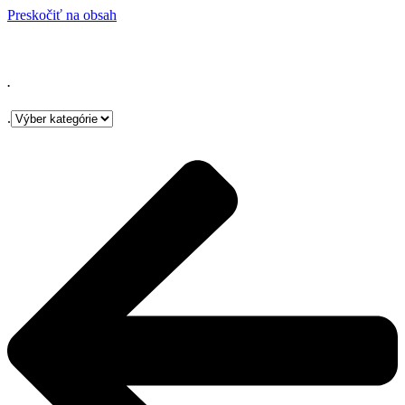
Preskočiť na obsah
.
.