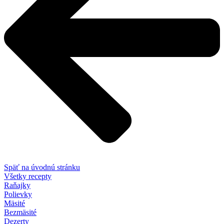
Späť na úvodnú stránku
Všetky recepty
Raňajky
Polievky
Mäsité
Bezmäsité
Dezerty