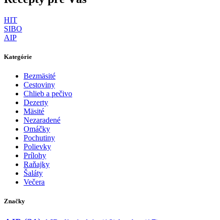
HIT
SIBO
AIP
Kategórie
Bezmäsité
Cestoviny
Chlieb a pečivo
Dezerty
Mäsité
Nezaradené
Omáčky
Pochutiny
Polievky
Prílohy
Raňajky
Šaláty
Večera
Značky