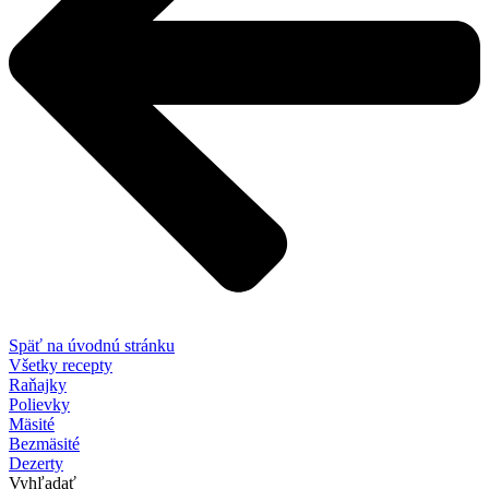
Späť na úvodnú stránku
Všetky recepty
Raňajky
Polievky
Mäsité
Bezmäsité
Dezerty
Vyhľadať