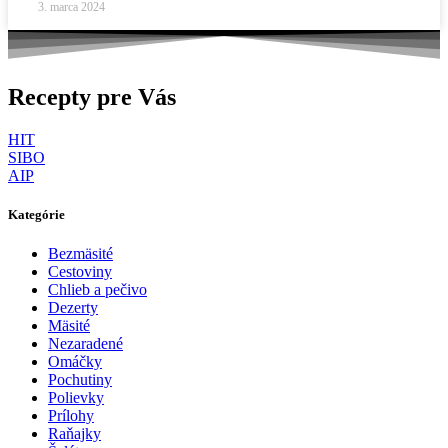
3. marca 2024
Recepty pre Vás
HIT
SIBO
AIP
Kategórie
Bezmäsité
Cestoviny
Chlieb a pečivo
Dezerty
Mäsité
Nezaradené
Omáčky
Pochutiny
Polievky
Prílohy
Raňajky