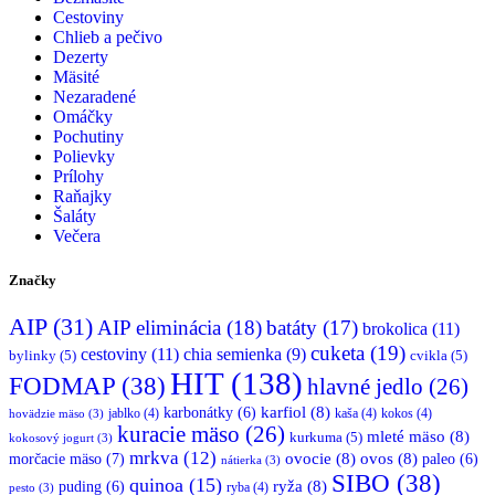
Cestoviny
Chlieb a pečivo
Dezerty
Mäsité
Nezaradené
Omáčky
Pochutiny
Polievky
Prílohy
Raňajky
Šaláty
Večera
Značky
AIP
(31)
AIP eliminácia
(18)
batáty
(17)
brokolica
(11)
cuketa
(19)
cestoviny
(11)
chia semienka
(9)
bylinky
(5)
cvikla
(5)
HIT
(138)
FODMAP
(38)
hlavné jedlo
(26)
karfiol
(8)
karbonátky
(6)
jablko
(4)
kaša
(4)
kokos
(4)
hovädzie mäso
(3)
kuracie mäso
(26)
mleté mäso
(8)
kurkuma
(5)
kokosový jogurt
(3)
mrkva
(12)
morčacie mäso
(7)
ovocie
(8)
ovos
(8)
paleo
(6)
nátierka
(3)
SIBO
(38)
quinoa
(15)
ryža
(8)
puding
(6)
ryba
(4)
pesto
(3)