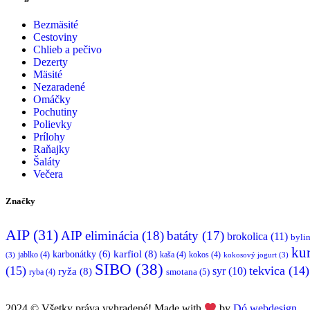
Bezmäsité
Cestoviny
Chlieb a pečivo
Dezerty
Mäsité
Nezaradené
Omáčky
Pochutiny
Polievky
Prílohy
Raňajky
Šaláty
Večera
Značky
AIP
(31)
AIP eliminácia
(18)
batáty
(17)
brokolica
(11)
byli
ku
karfiol
(8)
karbonátky
(6)
jablko
(4)
kaša
(4)
kokos
(4)
(3)
kokosový jogurt
(3)
SIBO
(38)
(15)
tekvica
(14)
syr
(10)
ryža
(8)
ryba
(4)
smotana
(5)
2024 © Všetky práva vyhradené! Made with
by
Dó webdesign