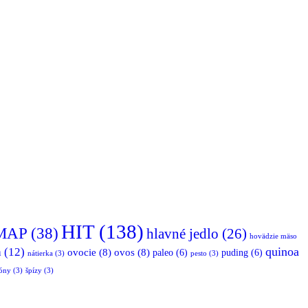
HIT
(138)
MAP
(38)
hlavné jedlo
(26)
hovädzie mäso
quinoa
a
(12)
ovocie
(8)
ovos
(8)
paleo
(6)
puding
(6)
nátierka
(3)
pesto
(3)
óny
(3)
špízy
(3)