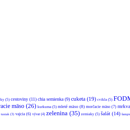
FOD
cuketa
(19)
cestoviny
(11)
chia semienka
(9)
nky
(5)
cvikla
(5)
racie mäso
(26)
mrkv
mleté mäso
(8)
morčacie mäso
(7)
kurkuma
(5)
zelenina
(35)
šalát
(14)
vajcia
(6)
vývar
(4)
zemiaky
(5)
tuniak
(3)
šampi