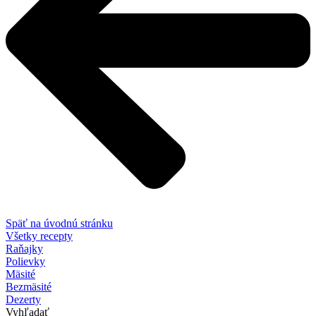
Späť na úvodnú stránku
Všetky recepty
Raňajky
Polievky
Mäsité
Bezmäsité
Dezerty
Vyhľadať