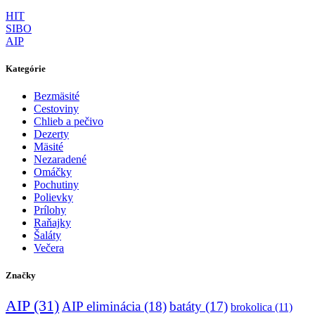
HIT
SIBO
AIP
Kategórie
Bezmäsité
Cestoviny
Chlieb a pečivo
Dezerty
Mäsité
Nezaradené
Omáčky
Pochutiny
Polievky
Prílohy
Raňajky
Šaláty
Večera
Značky
AIP
(31)
AIP eliminácia
(18)
batáty
(17)
brokolica
(11)