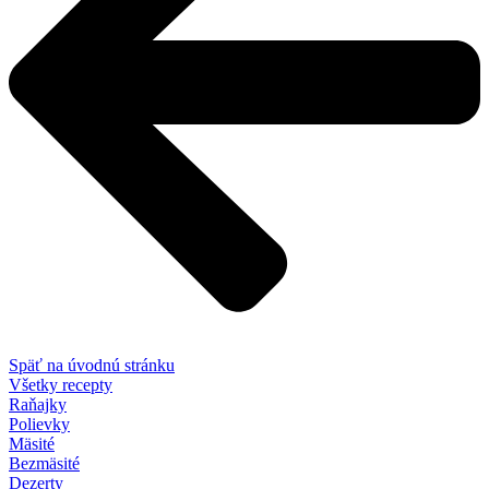
Späť na úvodnú stránku
Všetky recepty
Raňajky
Polievky
Mäsité
Bezmäsité
Dezerty