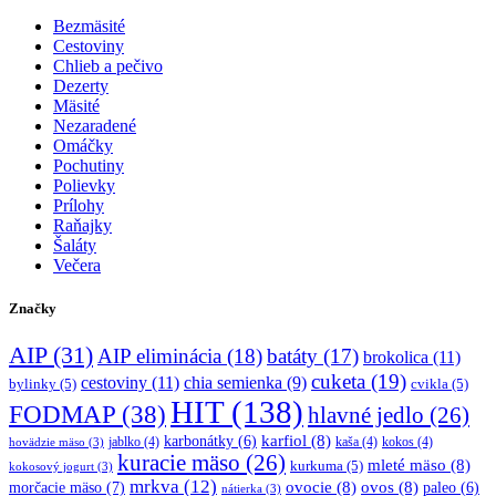
Bezmäsité
Cestoviny
Chlieb a pečivo
Dezerty
Mäsité
Nezaradené
Omáčky
Pochutiny
Polievky
Prílohy
Raňajky
Šaláty
Večera
Značky
AIP
(31)
AIP eliminácia
(18)
batáty
(17)
brokolica
(11)
cuketa
(19)
cestoviny
(11)
chia semienka
(9)
bylinky
(5)
cvikla
(5)
HIT
(138)
FODMAP
(38)
hlavné jedlo
(26)
karfiol
(8)
karbonátky
(6)
jablko
(4)
kaša
(4)
kokos
(4)
hovädzie mäso
(3)
kuracie mäso
(26)
mleté mäso
(8)
kurkuma
(5)
kokosový jogurt
(3)
mrkva
(12)
morčacie mäso
(7)
ovocie
(8)
ovos
(8)
paleo
(6)
nátierka
(3)