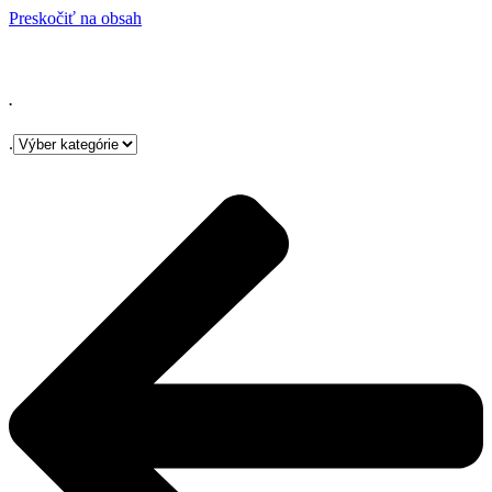
Preskočiť na obsah
.
.