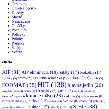
Cestoviny
Chlieb a pečivo
Dezerty
Mäsité
Nezaradené
Omáčky
Pochutiny
Polievky
Prílohy
Raňajky
Šaláty
Večera
Značky
AIP
(31)
AIP eliminácia
(18)
batáty
(17)
brokolica
(11)
cuketa
(19)
cestoviny
(11)
chia semienka
(9)
bylinky
(5)
cvikla
(5)
HIT
(138)
FODMAP
(38)
hlavné jedlo
(26)
karfiol
(8)
karbonátky
(6)
jablko
(4)
kaša
(4)
kokos
(4)
hovädzie mäso
(3)
kuracie mäso
(26)
mleté mäso
(8)
kurkuma
(5)
kokosový jogurt
(3)
mrkva
(12)
morčacie mäso
(7)
ovocie
(8)
ovos
(8)
paleo
(6)
nátierka
(3)
SIBO
(38)
quinoa
(15)
ryža
(8)
puding
(6)
ryba
(4)
pesto
(3)