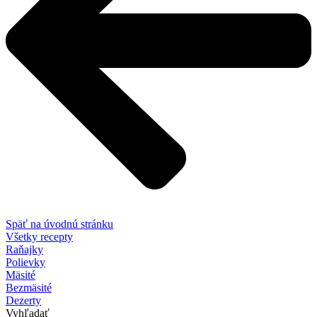
Späť na úvodnú stránku
Všetky recepty
Raňajky
Polievky
Mäsité
Bezmäsité
Dezerty
Vyhľadať