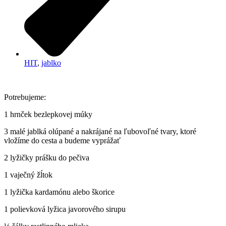
HIT
,
jablko
Potrebujeme:
1 hrnček bezlepkovej múky
3 malé jablká olúpané a nakrájané na ľubovoľné tvary, ktoré
vložíme do cesta a budeme vyprážať
2 lyžičky prášku do pečiva
1 vaječný žĺtok
1 lyžička kardamónu alebo škorice
1 polievková lyžica javorového sirupu