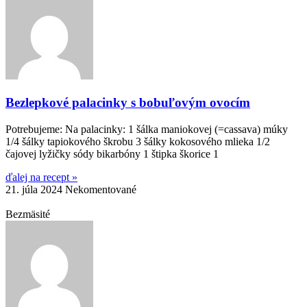
Bezlepkové palacinky s bobuľovým ovocím
Potrebujeme: Na palacinky: 1 šálka maniokovej (=cassava) múky
1/4 šálky tapiokového škrobu 3 šálky kokosového mlieka 1/2
čajovej lyžičky sódy bikarbóny 1 štipka škorice 1
ďalej na recept »
21. júla 2024
Nekomentované
Bezmäsité