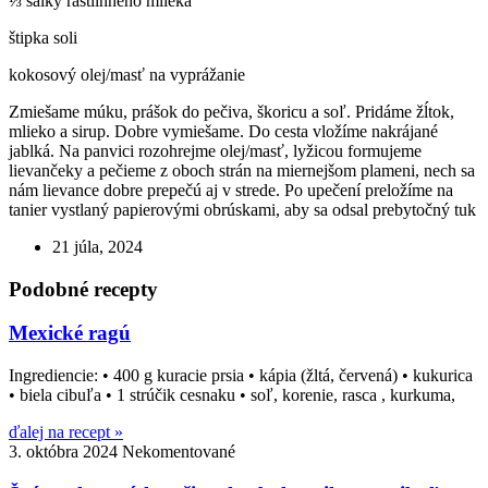
⅓ šálky rastlinného mlieka
štipka soli
kokosový olej/masť na vyprážanie
Zmiešame múku, prášok do pečiva, škoricu a soľ. Pridáme žĺtok,
mlieko a sirup. Dobre vymiešame. Do cesta vložíme nakrájané
jablká. Na panvici rozohrejme olej/masť, lyžicou formujeme
lievančeky a pečieme z oboch strán na miernejšom plameni, nech sa
nám lievance dobre prepečú aj v strede. Po upečení preložíme na
tanier vystlaný papierovými obrúskami, aby sa odsal prebytočný tuk
21 júla, 2024
Podobné recepty
Mexické ragú
Ingrediencie: • 400 g kuracie prsia • kápia (žltá, červená) • kukurica
• biela cibuľa • 1 strúčik cesnaku • soľ, korenie, rasca , kurkuma,
ďalej na recept »
3. októbra 2024
Nekomentované