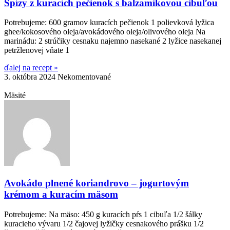
Špízy z kuracích pečienok s balzamikovou cibuľou
Potrebujeme: 600 gramov kuracích pečienok 1 polievková lyžica
ghee/kokosového oleja/avokádového oleja/olivového oleja Na
marinádu: 2 strúčiky cesnaku najemno nasekané 2 lyžice nasekanej
petržlenovej vňate 1
ďalej na recept »
3. októbra 2024
Nekomentované
Mäsité
Avokádo plnené koriandrovo – jogurtovým
krémom a kuracím mäsom
Potrebujeme: Na mäso: 450 g kuracích pŕs 1 cibuľa 1/2 šálky
kuracieho vývaru 1/2 čajovej lyžičky cesnakového prášku 1/2