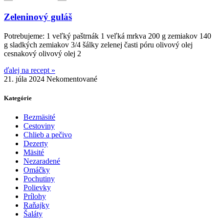
Zeleninový guláš
Potrebujeme: 1 veľký paštrnák 1 veľká mrkva 200 g zemiakov 140
g sladkých zemiakov 3/4 šálky zelenej časti póru olivový olej
cesnakový olivový olej 2
ďalej na recept »
21. júla 2024
Nekomentované
Kategórie
Bezmäsité
Cestoviny
Chlieb a pečivo
Dezerty
Mäsité
Nezaradené
Omáčky
Pochutiny
Polievky
Prílohy
Raňajky
Šaláty