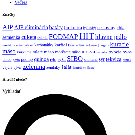
Večera
Značky
AIP
AIP eliminácia
batáty
brokolica
cestoviny
chia
bylinky
HIT
FODMAP
hlavné jedlo
cuketa
semienka
cvikla
kuracie
karfiol
karbonátky
jablko
kaša
kokos
hovädzie mäso
kokosový jogurt
mäso
mrkva
mleté mäso
morčacie mäso
ovocie
ovos
kurkuma
nátierka
SIBO
quinoa
tekvica
syr
ryža
paleo
puding
ryba
smotana
pesto
tuniak
zelenina
šalát
vajcia
vývar
zemiaky
šampióny
špízy
Hľadáš niečo?
Vyhľadať